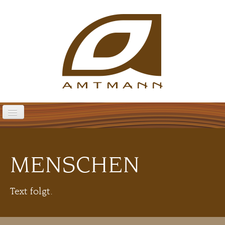
Handwerk
Schauraum
MENSCHEN
Menschen
Kontakt
Impressum
Text folgt.
Wohnen