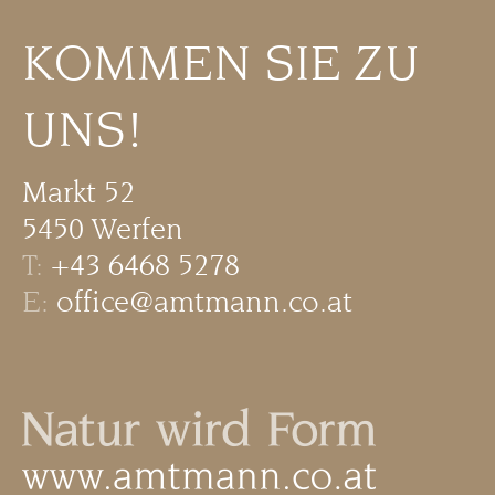
Schlafen
KOMMEN SIE ZU
UNS!
Essen
Markt 52
Kleinmöbel
5450 Werfen
T:
+43 6468 5278
E:
office@amtmann.co.at